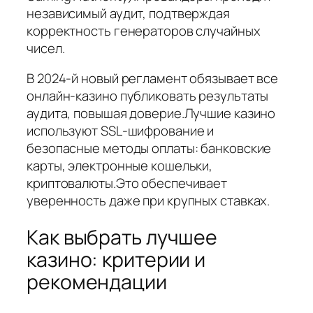
независимый аудит, подтверждая
корректность генераторов случайных
чисел.
В 2024‑й новый регламент обязывает все
онлайн‑казино публиковать результаты
аудита, повышая доверие.Лучшие казино
используют SSL‑шифрование и
безопасные методы оплаты: банковские
карты, электронные кошельки,
криптовалюты.Это обеспечивает
уверенность даже при крупных ставках.
Как выбрать лучшее
казино: критерии и
рекомендации