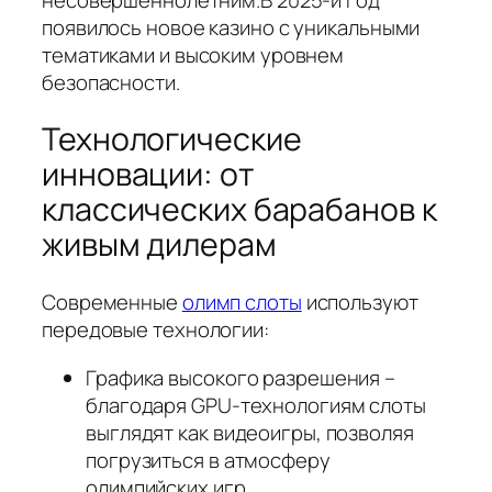
появилось новое казино с уникальными
тематиками и высоким уровнем
безопасности.
Технологические
инновации: от
классических барабанов к
живым дилерам
Современные
олимп слоты
используют
передовые технологии:
Графика высокого разрешения –
благодаря GPU‑технологиям слоты
выглядят как видеоигры, позволяя
погрузиться в атмосферу
олимпийских игр.