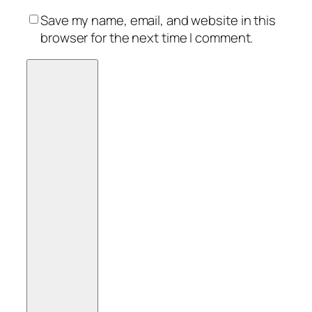
Save my name, email, and website in this
browser for the next time I comment.