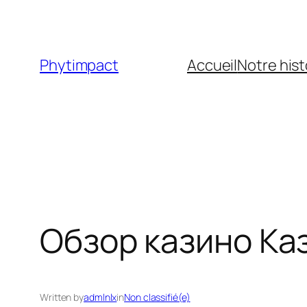
Skip
to
content
Phytimpact
Accueil
Notre hist
Обзор казино Ка
Written by
admlnlx
in
Non classifié(e)