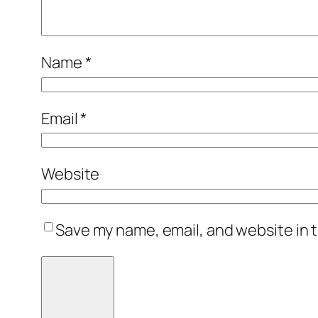
Name
*
Email
*
Website
Save my name, email, and website in t