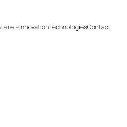
taire
Innovation
Technologies
Contact