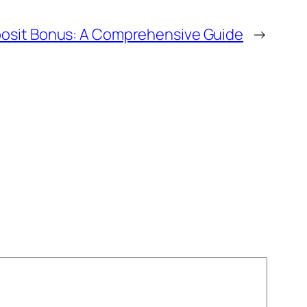
posit Bonus: A Comprehensive Guide
→