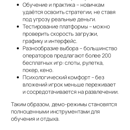
Обучение и практика – новичкам
удаётся освоить стратегии, не ставя
под угрозу реальные деньги.
Тестирование платформы – можно
проверить скорость загрузки,
графику и интерфейс.
Разнообразие выбора – большинство
операторов предлагают более 200
бесплатных игр: слоты, рулетка,
покер, кено.
Психологический комфорт – без
вложений игрок меньше переживает
и сосредотачивается на развлечении.
Таким образом, демо‑режимы становятся
полноценными инструментами для
обучения и отдыха.