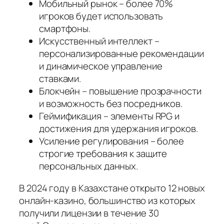
Мобильный рынок – более 70%
игроков будет использовать
смартфоны.
Искусственный интеллект –
персонализированные рекомендации
и динамическое управление
ставками.
Блокчейн – повышение прозрачности
и возможность без посредников.
Геймификация – элементы RPG и
достижения для удержания игроков.
Усиление регулирования – более
строгие требования к защите
персональных данных.
В 2024 году в Казахстане открыто 12 новых
онлайн‑казино, большинство из которых
получили лицензии в течение 30