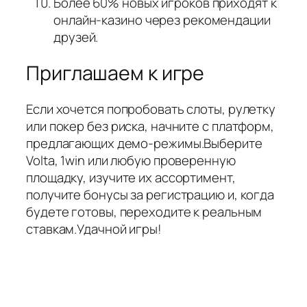
Более 60% новых игроков приходят к
онлайн‑казино через рекомендации
друзей.
Приглашаем к игре
Если хочется попробовать слоты, рулетку
или покер без риска, начните с платформ,
предлагающих демо‑режимы.Выберите
Volta, 1win или любую проверенную
площадку, изучите их ассортимент,
получите бонусы за регистрацию и, когда
будете готовы, переходите к реальным
ставкам.Удачной игры!