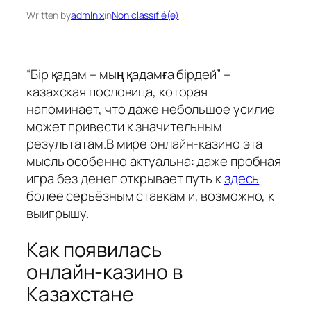
Written by
admlnlx
in
Non classifié(e)
“Бір қадам – мың қадамға бірдей” –
казахская пословица, которая
напоминает, что даже небольшое усилие
может привести к значительным
результатам.В мире онлайн‑казино эта
мысль особенно актуальна: даже пробная
игра без денег открывает путь к
здесь
более серьёзным
ставкам и, возможно, к
выигрышу.
Как появилась
онлайн‑казино в
Казахстане