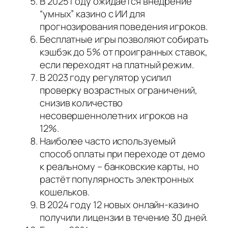
В 2025 году ожидается внедрение
“умных” казино с ИИ для
прогнозирования поведения игроков.
Бесплатные игры позволяют собирать
кэшбэк до 5% от проигранных ставок,
если переходят на платный режим.
В 2023 году регулятор усилил
проверку возрастных ограничений,
снизив количество
несовершеннолетних игроков на
12%.
Наиболее часто используемый
способ оплаты при переходе от демо
к реальному – банковские карты, но
растёт популярность электронных
кошельков.
В 2024 году 12 новых онлайн‑казино
получили лицензии в течение 30 дней.