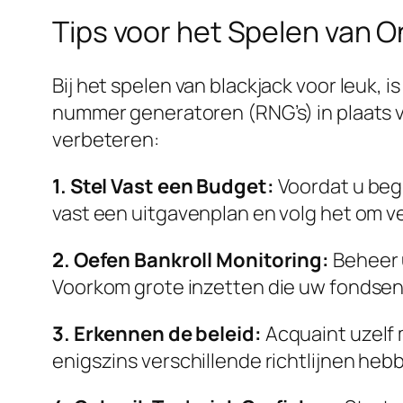
Tips voor het Spelen van O
Bij het spelen van blackjack voor leuk, 
nummer generatoren (RNG’s) in plaats va
verbeteren:
1. Stel Vast een Budget:
Voordat u begi
vast een uitgavenplan en volg het om v
2. Oefen Bankroll Monitoring:
Beheer 
Voorkom grote inzetten die uw fondsen
3. Erkennen de beleid:
Acquaint uzelf m
enigszins verschillende richtlijnen he