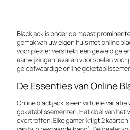
Blackjack is onder de meest prominente
gemak van uw eigen huis met online blac
voor plezier verstrekt een geweldige en l
aanwijzingen leveren voor spelen voor p
geloofwaardige online goketablissement
De Essenties van Online Bl
Online blackjack is een virtuele variat
goketablissementen. Het doel van het vi
overtreffen. Elke gamer krijgt 2 kaarte
van hun bestaande hand). De dealer volg