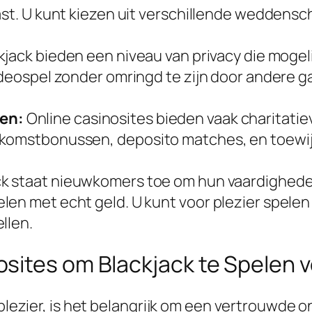
past. U kunt kiezen uit verschillende weddens
kjack bieden een niveau van privacy die mogeli
ideospel zonder omringd te zijn door andere g
en:
Online casinosites bieden vaak charitati
lkomstbonussen, deposito matches, en toewi
ck staat nieuwkomers toe om hun vaardighede
len met echt geld. U kunt voor plezier spele
llen.
sites om Blackjack te Spelen v
 plezier, is het belangrijk om een vertrouwde 