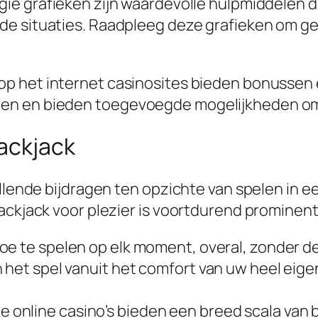
gie grafieken zijn waardevolle hulpmiddelen d
de situaties. Raadpleeg deze grafieken om g
p het internet casinosites bieden bonussen 
en en bieden toegevoegde mogelijkheden om t
lackjack
illende bijdragen ten opzichte van spelen in 
lackjack voor plezier is voortdurend promine
toe te spelen op elk moment, overal, zonder de
n het spel vanuit het comfort van uw heel eig
e online casino’s bieden een breed scala van b