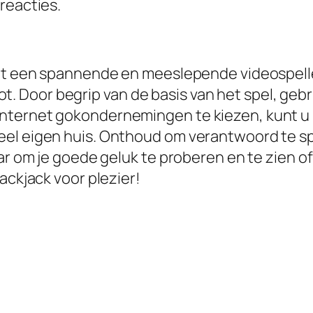
reacties.
edt een spannende en meeslepende videospellen
 Door begrip van de basis van het spel, geb
nternet gokondernemingen te kiezen, kunt u 
eel eigen huis. Onthoud om verantwoord te s
ar om je goede geluk te proberen en te zien of 
ackjack voor plezier!