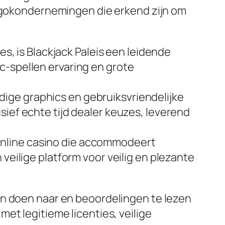
e gokondernemingen die erkend zijn om
es, is Blackjack Paleis een leidende
c-spellen ervaring en grote
dige graphics en gebruiksvriendelijke
sief echte tijd dealer keuzes, leverend
online casino die accommodeert
veilige platform voor veilig en plezante
en doen naar en beoordelingen te lezen
et legitieme licenties, veilige