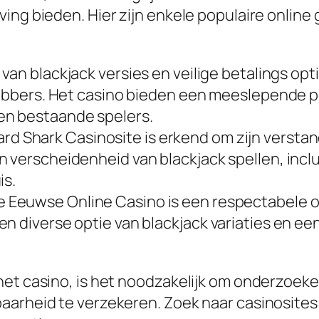
ving bieden. Hier zijn enkele populaire onlin
van blackjack versies en veilige betalings opti
fhebbers. Het casino bieden een meeslepende p
en bestaande spelers.
rd Shark Casinosite is erkend om zijn verstan
 verscheidenheid van blackjack spellen, inclu
is.
e Eeuwse Online Casino is een respectabele 
 diverse optie van blackjack variaties en een 
net casino, is het noodzakelijk om onderzoek
arheid te verzekeren. Zoek naar casinosites m