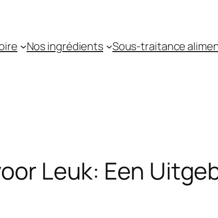
oire
Nos ingrédients
Sous-traitance alimen
voor Leuk: Een Uitge