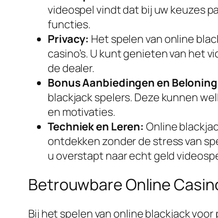
videospel vindt dat bij uw keuzes 
functies.
Privacy:
Het spelen van online blac
casino’s. U kunt genieten van het v
de dealer.
Bonus Aanbiedingen en Beloning
blackjack spelers. Deze kunnen we
en motivaties.
Techniek en Leren:
Online blackja
ontdekken zonder de stress van spe
u overstapt naar echt geld videospe
Betrouwbare Online Casino
Bij het spelen van online blackjack voor