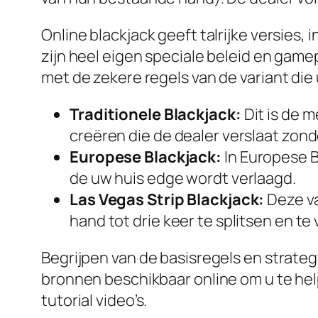
Online blackjack geeft talrijke versies, 
zijn heel eigen speciale beleid en game
met de zekere regels van de variant die
Traditionele Blackjack:
Dit is de m
creëren die de dealer verslaat zond
Europese Blackjack:
In Europese B
de uw huis edge wordt verlaagd.
Las Vegas Strip Blackjack:
Deze va
hand tot drie keer te splitsen en te
Begrijpen van de basisregels en strategi
bronnen beschikbaar online om u te hel
tutorial video’s.