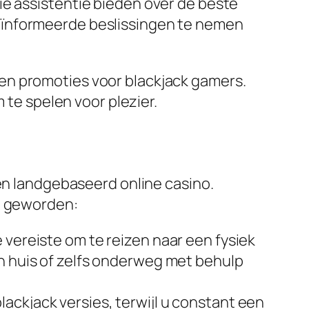
ie assistentie bieden over de beste
eïnformeerde beslissingen te nemen
en promoties voor blackjack gamers.
e spelen voor plezier.
een landgebaseerd online casino.
nt geworden:
 vereiste om te reizen naar een fysiek
en huis of zelfs onderweg met behulp
lackjack versies, terwijl u constant een